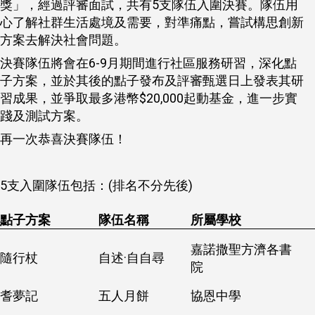
獎」，經過評審面試，共有5支隊伍入圍決賽。隊伍用
心了解社群生活處境及需要，對準痛點，嘗試構思創新
方案去解決社會問題。
決賽隊伍將會在6-9月期間進行社區服務研習，深化點
子方案，並於其後的點子發布及評審甄選日上發表其研
習成果，並爭取最多港幣$20,000起動基金，進一步實
踐及測試方案。
再一次恭喜決賽隊伍！
5支入圍隊伍包括：(排名不分先後)
點子方案
隊伍名稱
所屬學校
嘉諾撒聖方濟各書
隨行杖
自述·自自尋
院
耆夢記
五人月餅
協恩中學