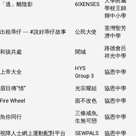
大學附屬
「逃」離陰影
6IXENSES
學校王錦
輝中小學
荃灣聖芳
出租乖仔 --- #說好乖仔故事
公民大使
濟中學
路德會呂
和孩共處
聞城
祥光中學
HYS
上帝大全
協恩中學
Group 3
眉目傳“情”
光宗耀組
協恩中學
Fire Wheel
面不改色
協恩中學
三條咸魚,
魚你同行
協恩中學
生無可戀
視障人士網上運動配對平台
SEWPALS
協恩中學