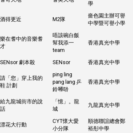
學
嗇色園主辦可譽
酒得更近
M2隊
中學暨可譽小學
唔該碗白飯
樂在耆中的音樂耆
幫我添一
香港真光中學
才
team
SENsor 劇本殺
SENsor
香港真光中學
ping ling
請「您」穿上我的
pang lang 乒
香港真光中學
鞋 計劃
鈴𠾴唥
給九龍城街市的說
「憶」。龍
九龍真光中學
話
城
CYT懷大愛
順德聯誼總會鄭
漂花大行動
小分隊
裕彤中學