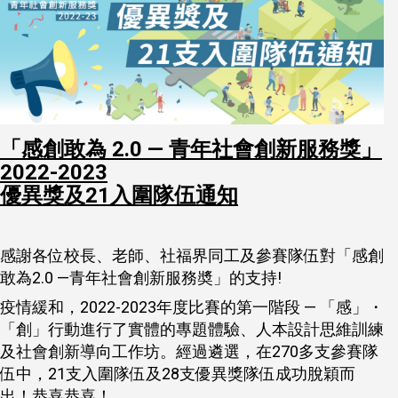
「感創敢為 2.0 — 青年社會創新服務獎」
2022-2023
優異獎及21入圍隊伍通知
感謝各位校長、老師、社福界同工及參賽隊伍對「感創
敢為2.0 —青年社會創新服務奬」的支持!
疫情緩和，2022-2023年度比賽的第一階段 — 「感」・
「創」行動進行了實體的專題體驗、人本設計思維訓練
及社會創新導向工作坊。經過遴選，在270多支參賽隊
伍中，21支入圍隊伍及28支優異獎隊伍成功脫穎而
出！恭喜恭喜！