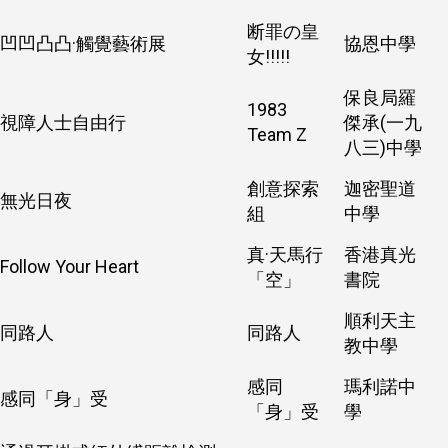
断罪の皇
凹凹凸凸·觸覺藝術展
協恩中學
女!!!!!
保良局羅
1983
視障人士自由行
傑承(一九
Team Z
八三)中學
創意探索
迦密聖道
無光日夜
組
中學
真·天馬行
香港真光
Follow Your Heart
「空」
書院
順利天主
同路人
同路人
教中學
感同
瑪利諾中
感同「身」受
「身」受
學