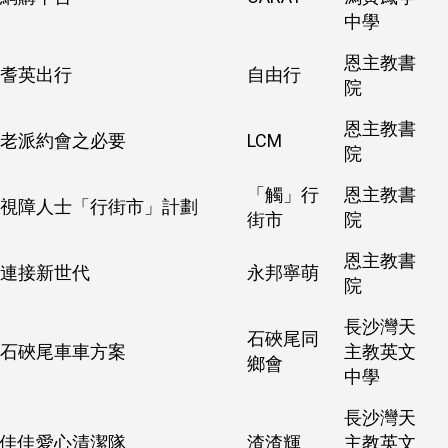
中學
恩主教書
耆英出行
自由行
院
恩主教書
老派約會之必要
LCM
院
「觸」行
恩主教書
視障人士「行街市」計劃
街市
院
恩主教書
連接新世代
永邦寧萌
院
長沙灣天
石硤尾同
石硤尾車車方案
主教英文
鄉會
中學
長沙灣天
佳佳愛心清潔隊
渣渣輝
主教英文