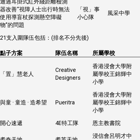
通過耳掛式紅外綫距離檢測
器改善“視障人士出行時無法
「視」事
風采中學
使用導盲杖探測懸空障礙
小心隊
物”的問題
21支入圍隊伍包括：(排名不分先後)
點子方案
隊伍名稱
所屬學校
香港浸會大學附
Creative
「置」慧老人
屬學校王錦輝中
Designers
小學
香港浸會大學附
與童 · 童造 · 造希望
Pueritra
屬學校王錦輝中
小學
開心速遞
4E特工隊
恩主教書院
浸信會呂明才中
耆奇天地
耆英天地