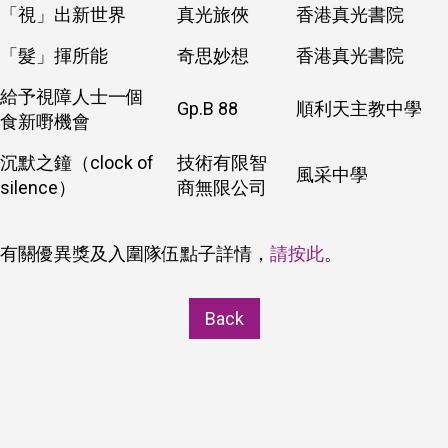
「視」出新世界
真光旅俠
香港真光書院
「髮」揮所能
奇思妙想
香港真光書院
給予視障人士一個
Gp.B 88
順利天主教中學
食新嘢機會
沉默之鐘（clock of
技術有限智
風采中學
silence）
商無限公司
有關優異獎及入圍隊伍點子詳情，
請按此
。
Back