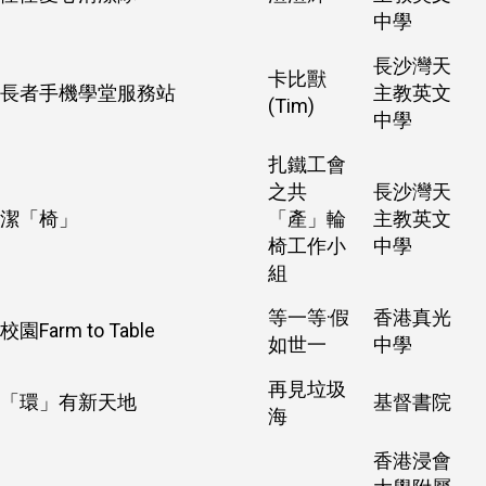
中學
長沙灣天
卡比獸
長者手機學堂服務站
主教英文
(Tim)
中學
扎鐵工會
之共
長沙灣天
潔「椅」
「產」輪
主教英文
椅工作小
中學
組
等一等·假
香港真光
校園Farm to Table
如世一
中學
再見垃圾
「環」有新天地
基督書院
海
香港浸會