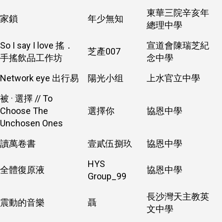
東華三院辛亥年
家鎖
年少無知
總理中學
So I say I love 搖．
宣道會陳瑞芝紀
芝產007
手搖飲品工作坊
念中學
Network eye 出行易
陽光小组
上水官立中學
被 · 選擇 // To
Choose The
選擇你
協恩中學
Unchosen Ones
讀萬卷書
壹貳伍捌玖
協恩中學
HYS
全體復原液
協恩中學
Group_99
長沙灣天主教英
震動的音樂
聶
文中學