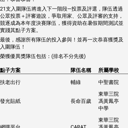
21支入圍隊伍將進入下一階段—投票及評選，隊伍透過
公眾投票＋評審遊說，爭取用家、公眾及評審的支持，
競逐成為本年度決賽隊伍，獲得資助在暑假期間測試並
實踐其點子方案。
最後，感謝所有隊伍的投入參與！並再一次恭喜獲獎及
入圍隊伍！
榮獲優異獎隊伍包括：(排名不分先後)
點子方案
隊伍名稱
所屬學校
扶老出行
輔綠
中聖書院
東華三院
發光貼紙
長命百歲
馮黃鳳亭
中學
東華三院
網購平台
CARAT
馮黃鳳亭