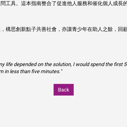
提問工具。這本指南整合了促進他人服務和催化個人成長
程，構思創新點子共善社會，亦讓青少年在助人之餘，回
my life depended on the solution, I would spend the first 
m in less than five minutes."
Back