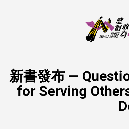
新書發布 — Questionin
for Serving Other
D