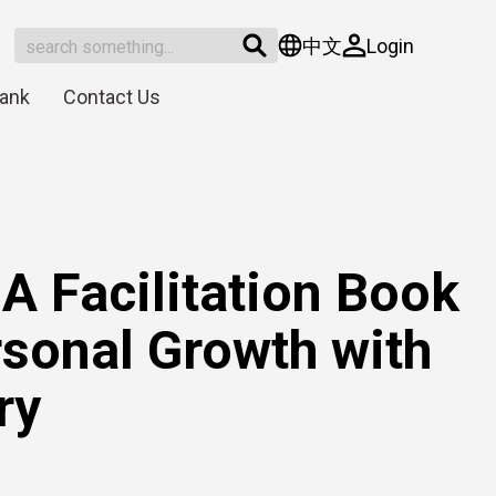
中文
Login
Bank
Contact Us
 Facilitation Book
rsonal Growth with
ry