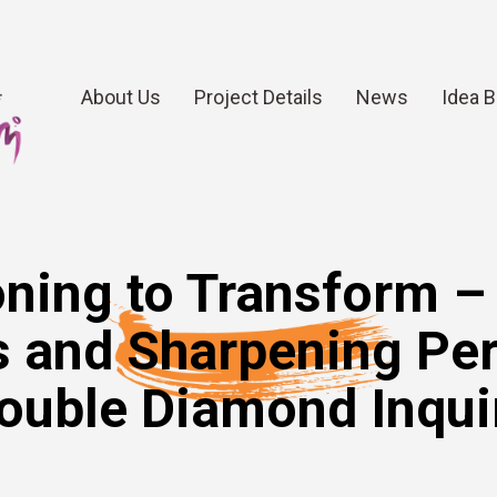
About Us
Project Details
News
Idea 
g to Transform – A
s and Sharpening Pe
ouble Diamond Inqui